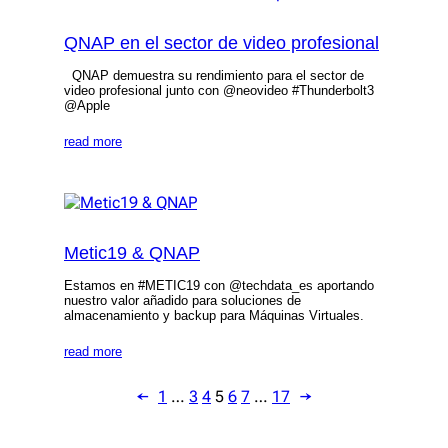
QNAP en el sector de video profesional
QNAP demuestra su rendimiento para el sector de
video profesional junto con @neovideo #Thunderbolt3
@Apple
read more
Metic19 & QNAP
Estamos en #METIC19 con @techdata_es aportando
nuestro valor añadido para soluciones de
almacenamiento y backup para Máquinas Virtuales.
read more
←
1
…
3
4
5
6
7
…
17
→