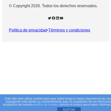
© Copyright 2026. Todos los derechos reservados.
Twitter
Facebook
LinkedIn
YouTube
Política de privacidad
•
Términos y condiciones
Este sitio web utiliza cookies para que usted tenga la mejor experiencia de usu
navegando está dando su consentimiento para la aceptación de las mencionad
aceptación de nuestra
política de cookies
, pinche el enlace para mayor informac
ACEPTAR