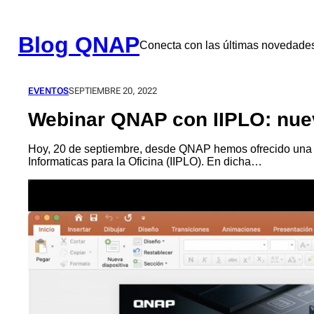
Saltar
al
contenido
Blog QNAP
Conecta con las últimas novedad
EVENTOS
SEPTIEMBRE 20, 2022
Webinar QNAP con IIPLO: nuev
Hoy, 20 de septiembre, desde QNAP hemos ofrecido una w
Informaticas para la Oficina (IIPLO). En dicha…