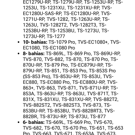
EC1279U-RP, TS-1279U-RP, TS-1253U-RP, TS-
1253U, TS-1231XU, TS-1231XU-RP, TVS-
EC1280U-SAS-RP, TS-EC1280U-RP, TVS-
1271U-RP, TVS-1282, TS-1263U-RP, TS-
1263U, TVS-1282T2, TVS-1282T3, TS-
1253BU-RP, TS-1253BU, TS-1273U, TS-
1273U-RP, TS-1277
10- bahías:
TS-1079 Pro, TVS-EC1080+, TVS-
EC1080, TS-EC1080 Pro
8- bahías:
TS-869L, TS-869 Pro, TS-869U-RP,
TVS-870, TVS-882, TS-870, TS-870 Pro, TS-
870U-RP, TS-879 Pro, TS-EC879U-RP, TS-
879U-RP, TS-851, TS-853 Pro, TS-853S Pro
(SS-853 Pro), TS-853U-RP, TS-853U, TVS-
EC880, TS-EC880 Pro, TS-EC880U-RP, TVS-
863+, TVS-863, TVS-871, TVS-871U-RP, TS-
853A, TS-863U-RP, TS-863U, TVS-871T, TS-
831X, TS-831XU, TS-831XU-RP, TVS-882T2,
TVS-882ST2, TVS-882ST3, TVS-873, TS-
853BU-RP, TS-853BU, TVS-882BRT3, TVS-
882BR, TS-873U-RP, TS-873U, TS-877
6- bahías:
TS-669L, TS-669 Pro, TVS-670,
TVS-682, TS-670, TS-670 Pro, TS-651, TS-653
Pro, TVS-663, TVS-671, TS-653A, TVS-673,