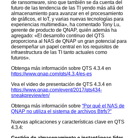
de ransomware, sino que también se da cuenta del
futuro de las tendencia de las TI yendo más allá del
almacenamiento para avanzar en el procesamiento
de gráficos, el IoT, y varias nuevas tecnologías para
experiencias multimedia», ha comentado Tony Lu,
gerente de producto de QNAP, quién además ha
agregado: «El desarrollo continuo del QTS
proporciona al NAS de QNAP un gran potencial para
desempeñar un papel central en los requisitos de
infraestructura de las TI tanto actuales como
futuros».
Obtenga más información sobre QTS 4.3.4 en
https://www.qnap.com/qts/4.3.4/es-es
Vea el video de presentación de QTS 4.3.4 en
https://www.qnap.com/event/2017/qts434-
sneakpreview/en/
Obtenga más información sobre
“Por qué el NAS de
QNAP no utiliza el sistema de archivos Btrfs?”
Nuevas aplicaciones y características clave en QTS
4.3.4:
Gestión de almacenamiento e instantáneas líder