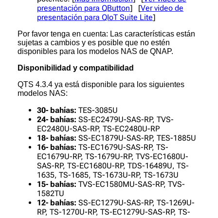
presentación para QButton
] [
Ver video de
presentación para QIoT Suite Lite
]
Por favor tenga en cuenta: Las características están
sujetas a cambios y es posible que no estén
disponibles para los modelos NAS de QNAP.
Disponibilidad y compatibilidad
QTS 4.3.4 ya está disponible para los siguientes
modelos NAS:
30- bahías:
TES-3085U
24- bahías:
SS-EC2479U-SAS-RP, TVS-
EC2480U-SAS-RP, TS-EC2480U-RP
18- bahías:
SS-EC1879U-SAS-RP, TES-1885U
16- bahías:
TS-EC1679U-SAS-RP, TS-
EC1679U-RP, TS-1679U-RP, TVS-EC1680U-
SAS-RP, TS-EC1680U-RP, TDS-16489U, TS-
1635, TS-1685, TS-1673U-RP, TS-1673U
15- bahías:
TVS-EC1580MU-SAS-RP, TVS-
1582TU
12- bahías:
SS-EC1279U-SAS-RP, TS-1269U-
RP, TS-1270U-RP, TS-EC1279U-SAS-RP, TS-