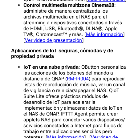
Control multimedia multizona Cinema28
:
administre de manera centralizada los
archivos multimedia en el NAS para el
streaming a dispositivos conectados a través
de HDMI, USB, Bluetooth®, DLNA®, Apple
TV®, Chromecast™ y más. [
Más información
]
[
Ver video de presentación
]
Aplicaciones de IoT seguras, cómodas y de
propiedad privada
IoT en una nube privada
: QButton personaliza
las acciones de los botones del mando a
distancia de QNAP (
RM-IR004
) para reproducir
listas de reproducción de música, ver un canal
de vigilancia o reiniciar/apagar el NAS. QIoT
Suite Lite ofrece prácticos módulos de
desarrollo de IoT para acelerar la
implementación y almacenar datos de IoT en
el NAS de QNAP. IFTTT Agent permite crear
applets NAS para conectar varios dispositivos/
servicios conectados a Internet para flujos de
trabajo entre aplicaciones sencillos pero
potentes. [
Más información
] [
Ver video de