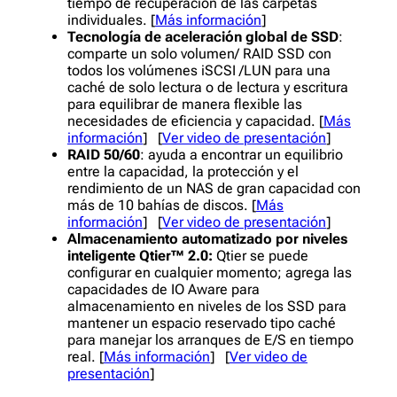
tiempo de recuperación de las carpetas
individuales. [
Más información
]
Tecnología de aceleración global de SSD
:
comparte un solo volumen/ RAID SSD con
todos los volúmenes iSCSI /LUN para una
caché de solo lectura o de lectura y escritura
para equilibrar de manera flexible las
necesidades de eficiencia y capacidad. [
Más
información
] [
Ver video de presentación
]
RAID 50/60
: ayuda a encontrar un equilibrio
entre la capacidad, la protección y el
rendimiento de un NAS de gran capacidad con
más de 10 bahías de discos. [
Más
información
] [
Ver video de presentación
]
Almacenamiento automatizado por niveles
inteligente
Qtier™ 2.0:
Qtier se puede
configurar en cualquier momento; agrega las
capacidades de IO Aware para
almacenamiento en niveles de los SSD para
mantener un espacio reservado tipo caché
para manejar los arranques de E/S en tiempo
real. [
Más información
] [
Ver video de
presentación
]