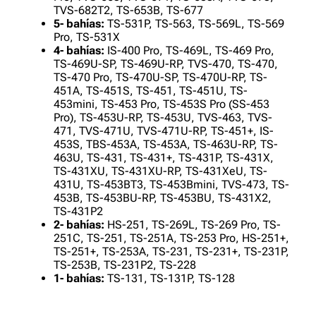
TVS-682T2, TS-653B, TS-677
5- bahías:
TS-531P, TS-563, TS-569L, TS-569
Pro, TS-531X
4- bahías:
IS-400 Pro, TS-469L, TS-469 Pro,
TS-469U-SP, TS-469U-RP, TVS-470, TS-470,
TS-470 Pro, TS-470U-SP, TS-470U-RP, TS-
451A, TS-451S, TS-451, TS-451U, TS-
453mini, TS-453 Pro, TS-453S Pro (SS-453
Pro), TS-453U-RP, TS-453U, TVS-463, TVS-
471, TVS-471U, TVS-471U-RP, TS-451+, IS-
453S, TBS-453A, TS-453A, TS-463U-RP, TS-
463U, TS-431, TS-431+, TS-431P, TS-431X,
TS-431XU, TS-431XU-RP, TS-431XeU, TS-
431U, TS-453BT3, TS-453Bmini, TVS-473, TS-
453B, TS-453BU-RP, TS-453BU, TS-431X2,
TS-431P2
2- bahías:
HS-251, TS-269L, TS-269 Pro, TS-
251C, TS-251, TS-251A, TS-253 Pro, HS-251+,
TS-251+, TS-253A, TS-231, TS-231+, TS-231P,
TS-253B, TS-231P2, TS-228
1- bahías:
TS-131, TS-131P, TS-128