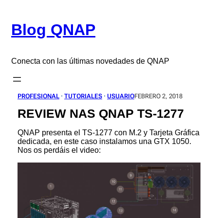
Saltar
al
Blog QNAP
contenido
Conecta con las últimas novedades de QNAP
PROFESIONAL
 · 
TUTORIALES
 · 
USUARIO
FEBRERO 2, 2018
REVIEW NAS QNAP TS-1277
QNAP presenta el TS-1277 con M.2 y Tarjeta Gráfica
dedicada, en este caso instalamos una GTX 1050.
Nos os perdáis el video: