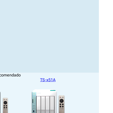
ecomendado
TS-x51A