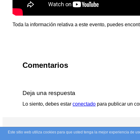
Toda la información relativa a este evento, puedes encont
Comentarios
Deja una respuesta
Lo siento, debes estar
conectado
para publicar un co
Este sitio web utiliza cookies para que usted tenga la mejor experiencia de 
© Copyright 2026. Todos los derechos reservados.