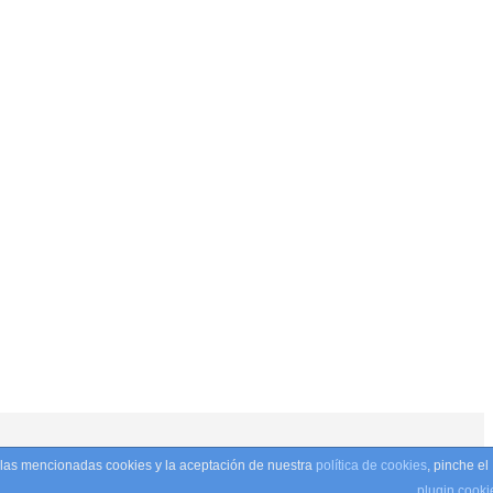
e las mencionadas cookies y la aceptación de nuestra
política de cookies
, pinche el
olítica de privacidad
•
Términos y condiciones
plugin cooki