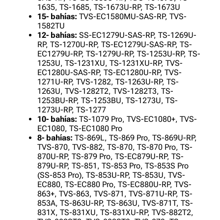
1635, TS-1685, TS-1673U-RP, TS-1673U
15- bahías:
TVS-EC1580MU-SAS-RP, TVS-
1582TU
12- bahías:
SS-EC1279U-SAS-RP, TS-1269U-
RP, TS-1270U-RP, TS-EC1279U-SAS-RP, TS-
EC1279U-RP, TS-1279U-RP, TS-1253U-RP, TS-
1253U, TS-1231XU, TS-1231XU-RP, TVS-
EC1280U-SAS-RP, TS-EC1280U-RP, TVS-
1271U-RP, TVS-1282, TS-1263U-RP, TS-
1263U, TVS-1282T2, TVS-1282T3, TS-
1253BU-RP, TS-1253BU, TS-1273U, TS-
1273U-RP, TS-1277
10- bahías:
TS-1079 Pro, TVS-EC1080+, TVS-
EC1080, TS-EC1080 Pro
8- bahías:
TS-869L, TS-869 Pro, TS-869U-RP,
TVS-870, TVS-882, TS-870, TS-870 Pro, TS-
870U-RP, TS-879 Pro, TS-EC879U-RP, TS-
879U-RP, TS-851, TS-853 Pro, TS-853S Pro
(SS-853 Pro), TS-853U-RP, TS-853U, TVS-
EC880, TS-EC880 Pro, TS-EC880U-RP, TVS-
863+, TVS-863, TVS-871, TVS-871U-RP, TS-
853A, TS-863U-RP, TS-863U, TVS-871T, TS-
831X, TS-831XU, TS-831XU-RP, TVS-882T2,