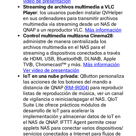
video de presentación
Streaming de archivos multimedia a VLC
Player
: los usuarios pueden instalar QVHelper
en sus ordenadores para transmitir archivos
multimedia vía streaming desde un NAS de
QNAP a un reproductor VLC.
Más información
Control multimedia multizona Cinema28
:
administre de manera centralizada los
archivos multimedia en el NAS para el
streaming a dispositivos conectados a través
de HDMI, USB, Bluetooth®, DLNA®, Apple
TV®, Chromecast™ y más.
Más información
Ver video de presentación
IoT en una nube privada
: QButton personaliza
las acciones de los botones del mando a
distancia de QNAP (
RM-IR004
) para reproducir
listas de reproducción de música, ver un canal
de vigilancia o reiniciar/apagar el NAS. QIoT
Suite Lite ofrece prácticos módulos de
desarrollo de IoT para acelerar la
implementación y almacenar datos de IoT en
el NAS de QNAP. IFTTT Agent permite crear
applets NAS para conectar varios dispositivos/
servicios conectados a Internet para flujos de