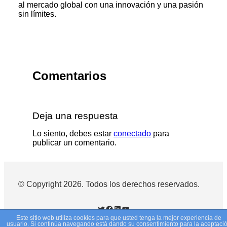
al mercado global con una innovación y una pasión
sin límites.
Comentarios
Deja una respuesta
Lo siento, debes estar
conectado
para
publicar un comentario.
© Copyright 2026. Todos los derechos reservados.
Twitter
Facebook
LinkedIn
YouTube
Este sitio web utiliza cookies para que usted tenga la mejor experiencia de
usuario. Si continúa navegando está dando su consentimiento para la aceptaci