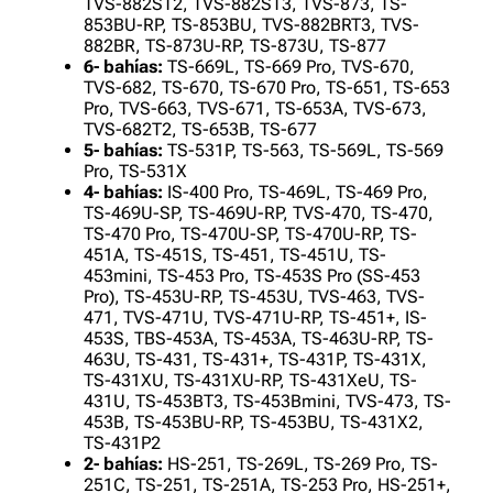
TVS-882ST2, TVS-882ST3, TVS-873, TS-
853BU-RP, TS-853BU, TVS-882BRT3, TVS-
882BR, TS-873U-RP, TS-873U, TS-877
6- bahías:
TS-669L, TS-669 Pro, TVS-670,
TVS-682, TS-670, TS-670 Pro, TS-651, TS-653
Pro, TVS-663, TVS-671, TS-653A, TVS-673,
TVS-682T2, TS-653B, TS-677
5- bahías:
TS-531P, TS-563, TS-569L, TS-569
Pro, TS-531X
4- bahías:
IS-400 Pro, TS-469L, TS-469 Pro,
TS-469U-SP, TS-469U-RP, TVS-470, TS-470,
TS-470 Pro, TS-470U-SP, TS-470U-RP, TS-
451A, TS-451S, TS-451, TS-451U, TS-
453mini, TS-453 Pro, TS-453S Pro (SS-453
Pro), TS-453U-RP, TS-453U, TVS-463, TVS-
471, TVS-471U, TVS-471U-RP, TS-451+, IS-
453S, TBS-453A, TS-453A, TS-463U-RP, TS-
463U, TS-431, TS-431+, TS-431P, TS-431X,
TS-431XU, TS-431XU-RP, TS-431XeU, TS-
431U, TS-453BT3, TS-453Bmini, TVS-473, TS-
453B, TS-453BU-RP, TS-453BU, TS-431X2,
TS-431P2
2- bahías:
HS-251, TS-269L, TS-269 Pro, TS-
251C, TS-251, TS-251A, TS-253 Pro, HS-251+,