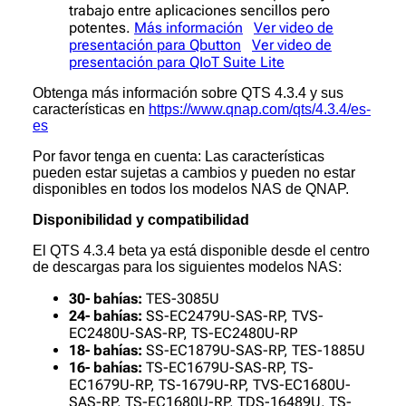
trabajo entre aplicaciones sencillos pero
potentes.
Más información
Ver video de
presentación para Qbutton
Ver video de
presentación para QIoT Suite Lite
Obtenga más información sobre QTS 4.3.4 y sus
características en
https://www.qnap.com/qts/4.3.4/es-
es
Por favor tenga en cuenta: Las características
pueden estar sujetas a cambios y pueden no estar
disponibles en todos los modelos NAS de QNAP.
Disponibilidad y compatibilidad
El QTS 4.3.4 beta ya está disponible desde el centro
de descargas para los siguientes modelos NAS:
30- bahías:
TES-3085U
24- bahías:
SS-EC2479U-SAS-RP, TVS-
EC2480U-SAS-RP, TS-EC2480U-RP
18- bahías:
SS-EC1879U-SAS-RP, TES-1885U
16- bahías:
TS-EC1679U-SAS-RP, TS-
EC1679U-RP, TS-1679U-RP, TVS-EC1680U-
SAS-RP, TS-EC1680U-RP, TDS-16489U, TS-