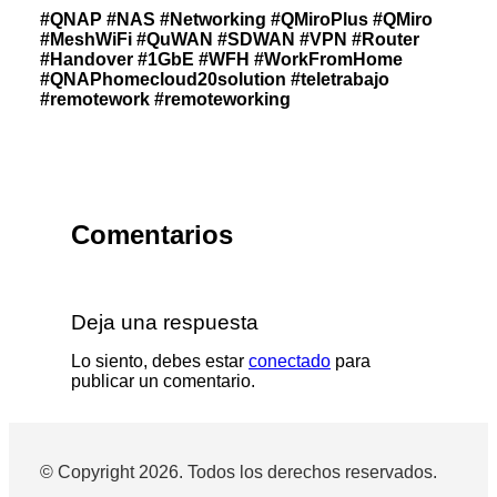
#QNAP
#NAS
#Networking
#QMiroPlus
#QMiro
#MeshWiFi
#QuWAN
#SDWAN
#VPN
#Router
#Handover
#1GbE
#WFH
#WorkFromHome
#QNAPhomecloud20solution
#teletrabajo
#remotework
#remoteworking
Comentarios
Deja una respuesta
Lo siento, debes estar
conectado
para
publicar un comentario.
© Copyright 2026. Todos los derechos reservados.