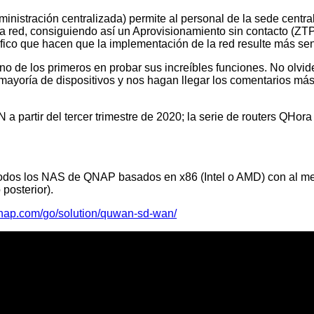
istración centralizada) permite al personal de la sede central 
de la red, consiguiendo así un Aprovisionamiento sin contacto (Z
áfico que hacen que la implementación de la red resulte más senci
de los primeros en probar sus increíbles funciones. No olvide
 mayoría de dispositivos y nos hagan llegar los comentarios m
partir del tercer trimestre de 2020; la serie de routers QHora
odos los NAS de QNAP basados en x86 (Intel o AMD) con al me
osterior).
qnap.com/go/solution/quwan-sd-wan/