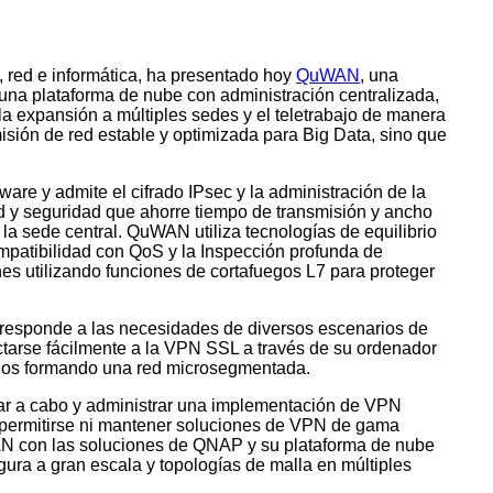
red e informática, ha presentado hoy
QuWAN
, una
una plataforma de nube con administración centralizada,
, la expansión a múltiples sedes y el teletrabajo de manera
ión de red estable y optimizada para Big Data, sino que
e y admite el cifrado IPsec y la administración de la
d y seguridad que ahorre tiempo de transmisión y ancho
la sede central. QuWAN utiliza tecnologías de equilibrio
ompatibilidad con QoS y la Inspección profunda de
es utilizando funciones de cortafuegos L7 para proteger
responde a las necesidades de diversos escenarios de
tarse fácilmente a la VPN SSL a través de su ordenador
 ellos formando una red microsegmentada.
evar a cabo y administrar una implementación de VPN
 permitirse ni mantener soluciones de VPN de gama
AN con las soluciones de QNAP y su plataforma de nube
gura a gran escala y topologías de malla en múltiples