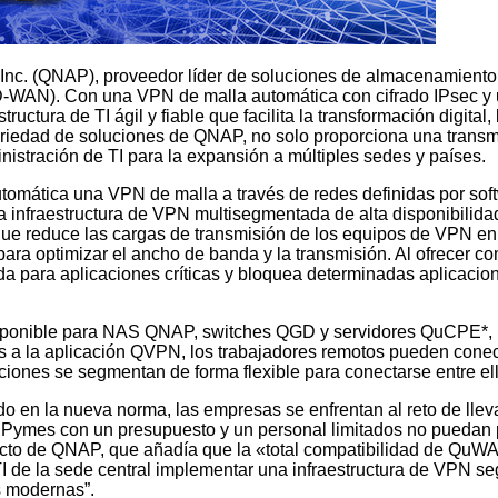
c. (QNAP), proveedor líder de soluciones de almacenamiento, 
SD-WAN). Con una VPN de malla automática con cifrado IPsec y 
ctura de TI ágil y fiable que facilita la transformación digital
iedad de soluciones de QNAP, no solo proporciona una transmis
nistración de TI para la expansión a múltiples sedes y países.
tica una VPN de malla a través de redes definidas por softwar
a infraestructura de VPN multisegmentada de alta disponibilida
 que reduce las cargas de transmisión de los equipos de VPN en 
ra optimizar el ancho de banda y la transmisión. Al ofrecer c
 para aplicaciones críticas y bloquea determinadas aplicacion
isponible para NAS QNAP, switches QGD y servidores QuCPE*, 
 a la aplicación QVPN, los trabajadores remotos pueden conec
bicaciones se segmentan de forma flexible para conectarse entre
ndo en la nueva norma, las empresas se enfrentan al reto de ll
as Pymes con un presupuesto y un personal limitados no puedan
cto de QNAP, que añadía que la «total compatibilidad de QuW
I de la sede central implementar una infraestructura de VPN se
s modernas”.