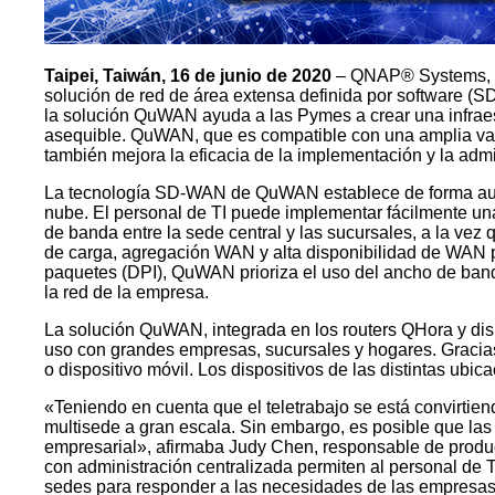
Taipei, Taiwán, 16 de junio de 2020
– QNAP® Systems, In
solución de red de área extensa definida por software (
la solución QuWAN ayuda a las Pymes a crear una infraestru
asequible. QuWAN, que es compatible con una amplia var
también mejora la eficacia de la implementación y la admi
La tecnología SD-WAN de QuWAN establece de forma automá
nube. El personal de TI puede implementar fácilmente un
de banda entre la sede central y las sucursales, a la vez
de carga, agregación WAN y alta disponibilidad de WAN pa
paquetes (DPI), QuWAN prioriza el uso del ancho de banda
la red de la empresa.
La solución QuWAN, integrada en los routers QHora y d
uso con grandes empresas, sucursales y hogares. Gracias
o dispositivo móvil. Los dispositivos de las distintas u
«Teniendo en cuenta que el teletrabajo se está convirtie
multisede a gran escala. Sin embargo, es posible que l
empresarial», afirmaba Judy Chen, responsable de produ
con administración centralizada permiten al personal de T
sedes para responder a las necesidades de las empresa