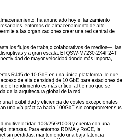
Almacenamiento, ha anunciado hoy el lanzamiento
resariales, entornos de almacenamiento de alto
permite a las organizaciones crear una red central de
ta los flujos de trabajo colaborativos de medios—, las
es disruptivas y a gran escala. El QSW-M7230-2X4F24T
 conectividad de mayor velocidad donde más importa,
tos RJ45 de 10 GbE en una única plataforma, lo que
 acceso de alta densidad de 10 GbE para estaciones de
e el rendimiento es más crítico, al tiempo que se
da de la arquitectura global de la red.
a flexibilidad y eficiencia de costes excepcionales
can una vía práctica hacia 100GbE sin comprometer sus
ad multivelocidad 10G/25G/100G y cuenta con una
bajo intensas. Para entornos RDMA y RoCE, la
net sin pérdidas, manteniendo una baja latencia