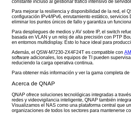
constante incluso al gestionar tráfico intensivo de servi
Para mejorar la resiliencia y disponibilidad de la red, 
configuración IPv4/IPv6, enrutamiento estático, servici
eliminar los puntos únicos de fallo y garantiza un funcio
Para despliegues de medios y AV sobre IP, el switch refu
basada en VLAN y un reloj de alta precisión con PTP B
en entornos multidisplay. Esto lo hace ideal para producc
Además, el QSW-M7230-2X4F24T es compatible con
AM
software adicionales, los equipos de TI pueden supervisa
reduciendo la carga operativa continua.
Para obtener más información y ver la gama completa de
Acerca de QNAP
QNAP ofrece soluciones tecnológicas integradas a través 
redes y videovigilancia inteligente, QNAP también integra s
Visualizamos el NAS como una plataforma central que unifi
organizaciones de todos los sectores para mantenerse co