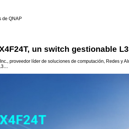
es de QNAP
4F24T, un switch gestionable L3
nc., proveedor líder de soluciones de computación, Redes y A
 L3…