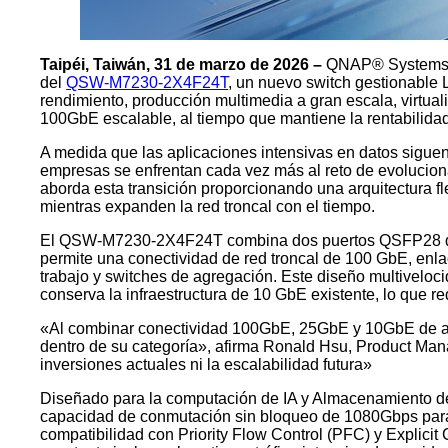
Taipéi, Taiwán, 31 de marzo de 2026 –
QNAP® Systems, I
del
QSW-M7230-2X4F24T
, un nuevo switch gestionable
rendimiento, producción multimedia a gran escala, virtual
100GbE escalable, al tiempo que mantiene la rentabilidad 
A medida que las aplicaciones intensivas en datos siguen
empresas se enfrentan cada vez más al reto de evolucion
aborda esta transición proporcionando una arquitectura f
mientras expanden la red troncal con el tiempo.
El QSW-M7230-2X4F24T combina dos puertos QSFP28 de 1
permite una conectividad de red troncal de 100 GbE, en
trabajo y switches de agregación. Este diseño multivelo
conserva la infraestructura de 10 GbE existente, lo que red
«Al combinar conectividad 100GbE, 25GbE y 10GbE de alt
dentro de su categoría», afirma Ronald Hsu, Product Ma
inversiones actuales ni la escalabilidad futura»
Diseñado para la computación de IA y Almacenamiento d
capacidad de conmutación sin bloqueo de 1080Gbps para 
compatibilidad con Priority Flow Control (PFC) y Explici