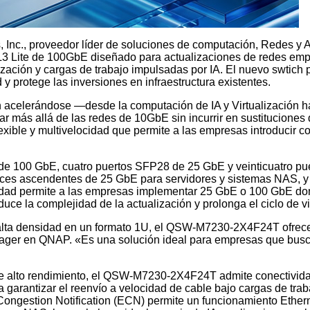
nc., proveedor líder de soluciones de computación, Redes y 
 L3 Lite de 100GbE diseñado para actualizaciones de redes emp
ización y cargas de trabajo impulsadas por IA. El nuevo swtich 
y protege las inversiones en infraestructura existentes.
 acelerándose —desde la computación de IA y Virtualización has
ar más allá de las redes de 10GbE sin incurrir en sustitucion
lexible y multivelocidad que permite a las empresas introducir
00 GbE, cuatro puertos SFP28 de 25 GbE y veinticuatro puer
laces ascendentes de 25 GbE para servidores y sistemas NAS, y
cidad permite a las empresas implementar 25 GbE o 100 GbE dond
uce la complejidad de la actualización y prolonga el ciclo de vi
a densidad en un formato 1U, el QSW-M7230-2X4F24T ofrece un
nager en QNAP. «Es una solución ideal para empresas que bus
e alto rendimiento, el QSW-M7230-2X4F24T admite conectivid
garantizar el reenvío a velocidad de cable bajo cargas de tra
t Congestion Notification (ECN) permite un funcionamiento Ether