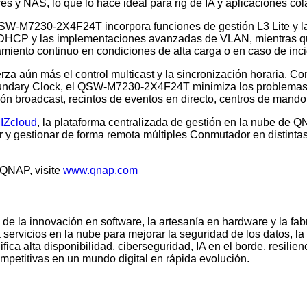
dores y NAS, lo que lo hace ideal para rig de IA y aplicaciones 
el QSW-M7230-2X4F24T incorpora funciones de gestión L3 Lite y l
os DHCP y las implementaciones avanzadas de VLAN, mientras q
namiento continuo en condiciones de alta carga o en caso de in
erza aún más el control multicast y la sincronización horaria. 
oundary Clock, el QSW-M7230-2X4F24T minimiza los problemas 
ión broadcast, recintos de eventos en directo, centros de mand
IZcloud
, la plataforma centralizada de gestión en la nube de 
r y gestionar de forma remota múltiples Conmutador en distintas
 QNAP, visite
www.qnap.com
de la innovación en software, la artesanía en hardware y la fab
ervicios en la nube para mejorar la seguridad de los datos, la in
ca alta disponibilidad, ciberseguridad, IA en el borde, resilie
mpetitivas en un mundo digital en rápida evolución.