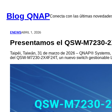
Saltar
al
contenido
Blog QNAP
Conecta con las últimas novedad
ENEWS
ABRIL 1, 2026
Presentamos el QSW-M7230-2X
Taipéi, Taiwán, 31 de marzo de 2026 – QNAP® Systems, I
del QSW-M7230-2X4F24T, un nuevo switch gestionable