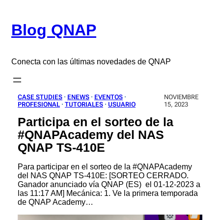
Saltar
al
Blog QNAP
contenido
Conecta con las últimas novedades de QNAP
CASE STUDIES
 · 
ENEWS
 · 
EVENTOS
 · 
NOVIEMBRE
PROFESIONAL
 · 
TUTORIALES
 · 
USUARIO
15, 2023
Participa en el sorteo de la
#QNAPAcademy del NAS
QNAP TS-410E
Para participar en el sorteo de la #QNAPAcademy
del NAS QNAP TS-410E: [SORTEO CERRADO.
Ganador anunciado vía QNAP (ES) el 01-12-2023 a
las 11:17 AM] Mecánica: 1. Ve la primera temporada
de QNAP Academy…