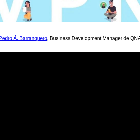
Pedro Á. Barranquero
, Business Development Manager de QNAP