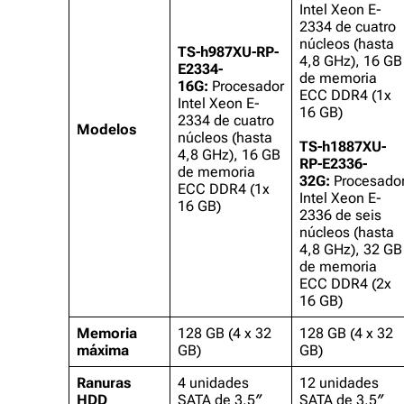
Intel Xeon E-
2334 de cuatro
núcleos (hasta
TS-h987XU-RP-
4,8 GHz), 16 GB
E2334-
de memoria
16G:
Procesador
ECC DDR4 (1x
Intel Xeon E-
16 GB)
2334 de cuatro
Modelos
núcleos (hasta
TS-h1887XU-
4,8 GHz), 16 GB
RP-E2336-
de memoria
32G:
Procesado
ECC DDR4 (1x
Intel Xeon E-
16 GB)
2336 de seis
núcleos (hasta
4,8 GHz), 32 GB
de memoria
ECC DDR4 (2x
16 GB)
Memoria
128 GB (4 x 32
128 GB (4 x 32
máxima
GB)
GB)
Ranuras
4 unidades
12 unidades
HDD
SATA de 3,5″
SATA de 3,5″