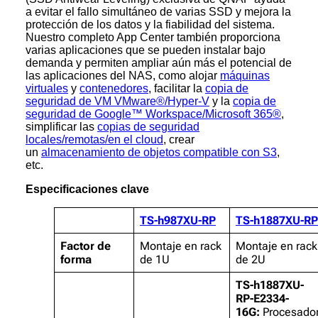
a evitar el fallo simultáneo de varias SSD y mejora la
protección de los datos y la fiabilidad del sistema.
Nuestro completo App Center también proporciona
varias aplicaciones que se pueden instalar bajo
demanda y permiten ampliar aún más el potencial de
las aplicaciones del NAS, como alojar
máquinas
virtuales
y
contenedores
, facilitar la
copia de
seguridad de VM VMware®/Hyper-V
y la
copia de
seguridad de Google™ Workspace/Microsoft 365®
,
simplificar las
copias de seguridad
locales/remotas/en el cloud
, crear
un
almacenamiento de objetos compatible con S3
,
etc.
Especificaciones clave
TS-h987XU-RP
TS-h1887XU-RP
Factor de
Montaje en rack
Montaje en rack
forma
de 1U
de 2U
TS-h1887XU-
RP-E2334-
16G:
Procesado