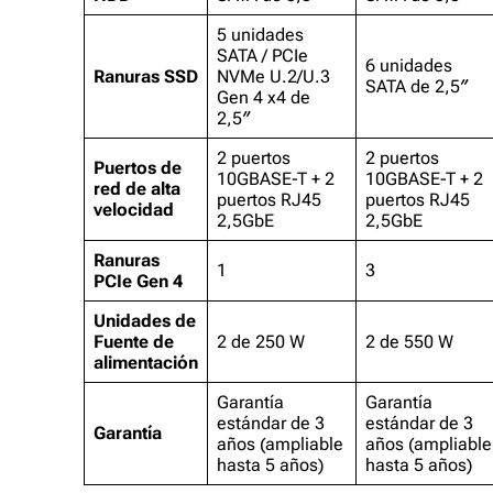
5 unidades
SATA / PCIe
6 unidades
Ranuras SSD
NVMe U.2/U.3
SATA de 2,5″
Gen 4 x4 de
2,5″
2 puertos
2 puertos
Puertos de
10GBASE-T + 2
10GBASE-T + 2
red de alta
puertos RJ45
puertos RJ45
velocidad
2,5GbE
2,5GbE
Ranuras
1
3
PCIe Gen 4
Unidades de
Fuente de
2 de 250 W
2 de 550 W
alimentación
Garantía
Garantía
estándar de 3
estándar de 3
Garantía
años (ampliable
años (ampliable
hasta 5 años)
hasta 5 años)