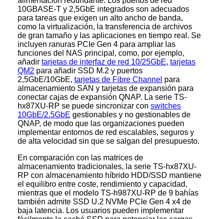
alimentación redundante. Los puertos de red
10GBASE-T y 2,5GbE integrados son adecuados
para tareas que exigen un alto ancho de banda,
como la virtualización, la transferencia de archivos
de gran tamaño y las aplicaciones en tiempo real. Se
incluyen ranuras PCIe Gen 4 para ampliar las
funciones del NAS principal, como, por ejemplo,
añadir
tarjetas de interfaz de red 10/25GbE
,
tarjetas
QM2
para añadir SSD M.2 y puertos
2,5GbE/10GbE,
tarjetas de Fibre Channel
para
almacenamiento SAN y tarjetas de expansión para
conectar cajas de expansión QNAP. La serie TS-
hx87XU-RP se puede sincronizar con
switches
10GbE/2.5GbE
gestionables y no gestionables de
QNAP, de modo que las organizaciones pueden
implementar entornos de red escalables, seguros y
de alta velocidad sin que se salgan del presupuesto.
En comparación con las matrices de
almacenamiento tradicionales, la serie TS-hx87XU-
RP con almacenamiento híbrido HDD/SSD mantiene
el equilibro entre coste, rendimiento y capacidad,
mientras que el modelo TS-h987XU-RP de 9 bahías
también admite SSD U.2 NVMe PCIe Gen 4 x4 de
baja latencia. Los usuarios pueden implementar