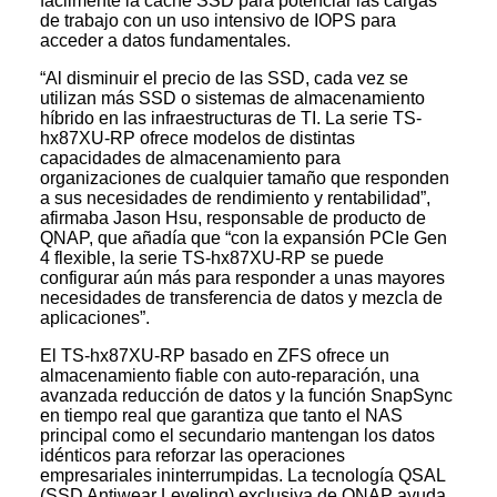
fácilmente la caché SSD para potenciar las cargas
de trabajo con un uso intensivo de IOPS para
acceder a datos fundamentales.
“Al disminuir el precio de las SSD, cada vez se
utilizan más SSD o sistemas de almacenamiento
híbrido en las infraestructuras de TI. La serie TS-
hx87XU-RP ofrece modelos de distintas
capacidades de almacenamiento para
organizaciones de cualquier tamaño que responden
a sus necesidades de rendimiento y rentabilidad”,
afirmaba Jason Hsu, responsable de producto de
QNAP, que añadía que “con la expansión PCIe Gen
4 flexible, la serie TS-hx87XU-RP se puede
configurar aún más para responder a unas mayores
necesidades de transferencia de datos y mezcla de
aplicaciones”.
El TS-hx87XU-RP basado en ZFS ofrece un
almacenamiento fiable con auto-reparación, una
avanzada reducción de datos y la función SnapSync
en tiempo real que garantiza que tanto el NAS
principal como el secundario mantengan los datos
idénticos para reforzar las operaciones
empresariales ininterrumpidas. La tecnología QSAL
(SSD Antiwear Leveling) exclusiva de QNAP ayuda