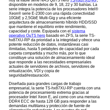
hoy la fiable serie NAS QuTS hero
TS-hx87XU-RP
,
disponible en modelos de 9, 18, 22 y 30 bahías. La
serie integra la potencia de los procesadores Intel®
Xeon® serie E-2300 con una rápida conectividad
10GbE y 2,5GbE Multi-Gig y una eficiente
arquitectura de almacenamiento híbrido HDD/SSD
que mantiene el equilibrio entre rendimiento,
capacidad y coste. Equipada con el
sistema
operativo QuTS hero
basado en ZFS, la serie TS-
hx87XU-RP da prioridad a la integridad y ofrece una
potente reducción de datos, instantáneas casi
ilimitadas, hasta 5 petabytes de capacidad por cada
carpeta compartida y mucho más, por lo que
constituye una solución de almacenamiento ideal
que responde a las necesidades empresariales
actuales de servidores de archivos, servidores de
virtualización, VDI y copia de
seguridad/restauración.
Diseñada para grandes cargas de trabajo
empresarial, la serie TS-hx87XU-RP cuenta con una
potencia de procesamiento extrema gracias al
procesador Intel Xeon E, así como con una memoria
DDR4 ECC de hasta 128 GB para responder a las
demandas multitarea y protección de fuente de