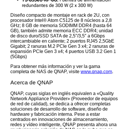
redundantes de 300 W (2 x 300 W)
Diseño compacto de montaje en rack de 2U, con
procesador Intel® Atom C5125 de 8 núcleos a 2,8
GHz; 8 GB de memoria SODIMM DDR4 (hasta 64
GB), también admite memoria ECC DDR4; unidad
de disco duro/SSD SATA de 2,5″/3,5″ a 6Gbps
intercambiable en caliente; 2 puertos RJ45 2,5GbE
Gigabit; 2 ranuras M.2 PCIe Gen 3 x4; 2 ranuras de
expansión PCIe Gen 3 x4; 4 puertos USB 3.2 Gen 1
(5Gbps)
Para obtener más información y ver la gama
completa de NAS de QNAP, visite
www.qnap.com
.
Acerca de QNAP
QNAP, cuyas siglas en inglés equivalen a «Quality
Network Appliance Provider» (Proveedor de equipos
de red de calidad), se dedica a ofrecer completas
soluciones de desarrollo de software, diseño de
hardware y fabricación interna. Pese a estar
centrados en innovaciones de almacenamiento,
redes y vídeo inteligente, QNAP presenta ahora una