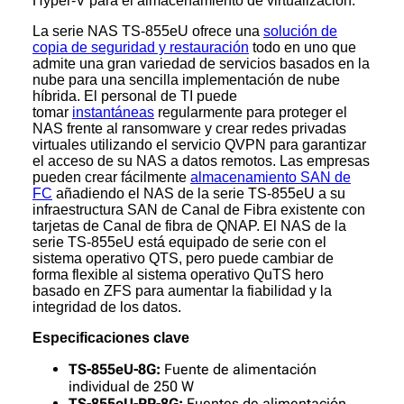
Hyper-V para el almacenamiento de virtualización.
La serie NAS TS-855eU ofrece una
solución de
copia de seguridad y restauración
todo en uno que
admite una gran variedad de servicios basados en la
nube para una sencilla implementación de nube
híbrida. El personal de TI puede
tomar
instantáneas
regularmente para proteger el
NAS frente al ransomware y crear redes privadas
virtuales utilizando el servicio QVPN para garantizar
el acceso de su NAS a datos remotos. Las empresas
pueden crear fácilmente
almacenamiento SAN de
FC
añadiendo el NAS de la serie TS-855eU a su
infraestructura SAN de Canal de Fibra existente con
tarjetas de Canal de fibra de QNAP. El NAS de la
serie TS-855eU está equipado de serie con el
sistema operativo QTS, pero puede cambiar de
forma flexible al sistema operativo QuTS hero
basado en ZFS para aumentar la fiabilidad y la
integridad de los datos.
Especificaciones clave
TS-855eU-8G:
Fuente de alimentación
individual de 250 W
TS-855eU-RP-8G:
Fuentes de alimentación