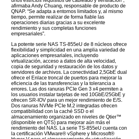
unos estrictos requisitos de cableado y ventilación”,
afirmaba Andy Chuang, responsable de producto de
QNAP. “Se adapta a entornos limitados y, al mismo
tiempo, permite realizar de forma fiable las
operaciones diarias gracias a su excelente
rendimiento y sus completas funciones
empresariales”.
La potente serie NAS TS-855eU de 8 núcleos ofrece
flexibilidad y simplicidad en una amplia variedad de
aplicaciones empresariales, incluyendo
virtualización, acceso a datos de alta velocidad,
copia de seguridad y restauración de los datos y
servidores de archivos. La conectividad 2,5GbE dual
ofrece el Enlace troncal de puertos para mejorar la
eficiencia de las transferencias y la tolerancia a
errores. Las dos ranuras PCIe Gen 3 x4 permiten a
los usuarios instalar tarjetas de red 10GbE/25GbE y
ofrecen SR-IOV para un mejor rendimiento de E/S.
Dos ranuras NVMe PCIe M.2 integradas ofrecen
compatibilidad con la caché SSD o el
almacenamiento organizado en niveles de Qtier™
(disponible en QTS) para mejorar aún más el
rendimiento del NAS. La serie TS-855eU cuenta con
la certificación VMware® vSphere y Microsoft®