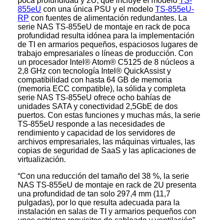
poca profundidad y 2U, que incluye el modelo
TS-
855eU
con una única PSU y el modelo
TS-855eU-
RP
con fuentes de alimentación redundantes. La
serie NAS TS-855eU de montaje en rack de poca
profundidad resulta idónea para la implementación
de TI en armarios pequeños, espaciosos lugares de
trabajo empresariales o líneas de producción. Con
un procesador Intel® Atom® C5125 de 8 núcleos a
2,8 GHz con tecnología Intel® QuickAssist y
compatibilidad con hasta 64 GB de memoria
(memoria ECC compatible), la sólida y completa
serie NAS TS-855eU ofrece ocho bahías de
unidades SATA y conectividad 2,5GbE de dos
puertos. Con estas funciones y muchas más, la serie
TS-855eU responde a las necesidades de
rendimiento y capacidad de los servidores de
archivos empresariales, las máquinas virtuales, las
copias de seguridad de SaaS y las aplicaciones de
virtualización.
“Con una reducción del tamaño del 38 %, la serie
NAS TS-855eU de montaje en rack de 2U presenta
una profundidad de tan solo 297,4 mm (11,7
pulgadas), por lo que resulta adecuada para la
instalación en salas de TI y armarios pequeños con