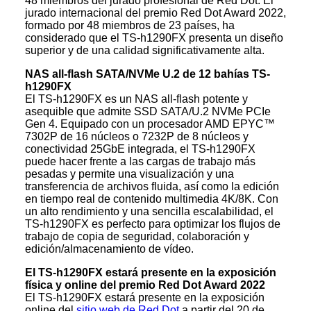
48 miembros del jurado profesional de Red Dot. El
jurado internacional del premio Red Dot Award 2022,
formado por 48 miembros de 23 países, ha
considerado que el TS-h1290FX presenta un diseño
superior y de una calidad significativamente alta.
NAS all-flash SATA/NVMe U.2 de 12 bahías TS-
h1290FX
El TS-h1290FX es un NAS all-flash potente y
asequible que admite SSD SATA/U.2 NVMe PCIe
Gen 4. Equipado con un procesador AMD EPYC™
7302P de 16 núcleos o 7232P de 8 núcleos y
conectividad 25GbE integrada, el TS-h1290FX
puede hacer frente a las cargas de trabajo más
pesadas y permite una visualización y una
transferencia de archivos fluida, así como la edición
en tiempo real de contenido multimedia 4K/8K. Con
un alto rendimiento y una sencilla escalabilidad, el
TS-h1290FX es perfecto para optimizar los flujos de
trabajo de copia de seguridad, colaboración y
edición/almacenamiento de vídeo.
El TS-h1290FX estará presente en la exposición
física y online del premio Red Dot Award 2022
El TS-h1290FX estará presente en la exposición
online del
sitio web de Red Dot
a partir del 20 de