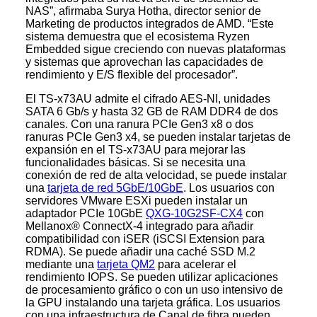
NAS”, afirmaba Surya Hotha, director senior de
Marketing de productos integrados de AMD. “Este
sistema demuestra que el ecosistema Ryzen
Embedded sigue creciendo con nuevas plataformas
y sistemas que aprovechan las capacidades de
rendimiento y E/S flexible del procesador”.
El TS-x73AU admite el cifrado AES-NI, unidades
SATA 6 Gb/s y hasta 32 GB de RAM DDR4 de dos
canales. Con una ranura PCIe Gen3 x8 o dos
ranuras PCIe Gen3 x4, se pueden instalar tarjetas de
expansión en el TS-x73AU para mejorar las
funcionalidades básicas. Si se necesita una
conexión de red de alta velocidad, se puede instalar
una
tarjeta de red 5GbE/10GbE
. Los usuarios con
servidores VMware ESXi pueden instalar un
adaptador PCIe 10GbE
QXG-10G2SF-CX4
con
Mellanox® ConnectX-4 integrado para añadir
compatibilidad con iSER (iSCSI Extension para
RDMA). Se puede añadir una caché SSD M.2
mediante una
tarjeta QM2
para acelerar el
rendimiento IOPS. Se pueden utilizar aplicaciones
de procesamiento gráfico o con un uso intensivo de
la GPU instalando una tarjeta gráfica. Los usuarios
con una infraestructura de Canal de fibra pueden