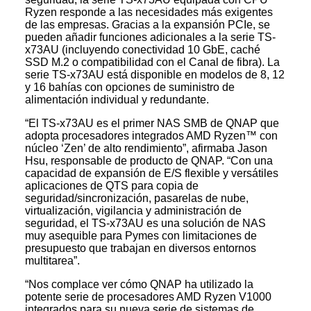
Ryzen responde a las necesidades más exigentes
de las empresas. Gracias a la expansión PCIe, se
pueden añadir funciones adicionales a la serie TS-
x73AU (incluyendo conectividad 10 GbE, caché
SSD M.2 o compatibilidad con el Canal de fibra). La
serie TS-x73AU está disponible en modelos de 8, 12
y 16 bahías con opciones de suministro de
alimentación individual y redundante.
“El TS-x73AU es el primer NAS SMB de QNAP que
adopta procesadores integrados AMD Ryzen™ con
núcleo ‘Zen’ de alto rendimiento”, afirmaba Jason
Hsu, responsable de producto de QNAP. “Con una
capacidad de expansión de E/S flexible y versátiles
aplicaciones de QTS para copia de
seguridad/sincronización, pasarelas de nube,
virtualización, vigilancia y administración de
seguridad, el TS-x73AU es una solución de NAS
muy asequible para Pymes con limitaciones de
presupuesto que trabajan en diversos entornos
multitarea”.
“Nos complace ver cómo QNAP ha utilizado la
potente serie de procesadores AMD Ryzen V1000
integrados para su nueva serie de sistemas de