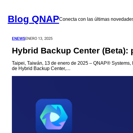
Saltar
al
contenido
Blog QNAP
Conecta con las últimas novedad
ENEWS
ENERO 13, 2025
Hybrid Backup Center (Beta): 
Taipei, Taiwán, 13 de enero de 2025 – QNAP® Systems, In
de Hybrid Backup Center,…