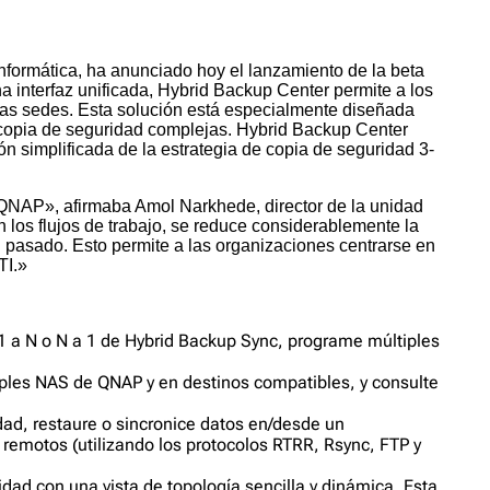
formática, ha anunciado hoy el lanzamiento de la beta
a interfaz unificada, Hybrid Backup Center permite a los
tas sedes. Esta solución está especialmente diseñada
copia de seguridad complejas. Hybrid Backup Center
n simplificada de la estrategia de copia de seguridad 3-
 QNAP», afirmaba Amol Narkhede, director de la unidad
 los flujos de trabajo, se reduce considerablemente la
 pasado. Esto permite a las organizaciones centrarse en
TI.»
 1 a N o N a 1 de Hybrid Backup Sync, programe múltiples
tiples NAS de QNAP y en destinos compatibles, y consulte
ad, restaure o sincronice datos en/desde un
 remotos (utilizando los protocolos RTRR, Rsync, FTP y
idad con una vista de topología sencilla y dinámica. Esta