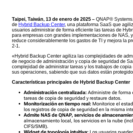
Taipei, Taiwán, 13 de enero de 2025 –
QNAP® Systems, In
de
Hybrid Backup Center
, una plataforma SaaS que agiliz
usuarios administrar de forma eficiente las tareas de H
para empresas con grandes implementaciones de NAS, ya 
reduce considerablemente los gastos de TI y mejora la pro
2-1.
«Hybrid Backup Center agiliza las complejidades de admi
de negocio de administración y copia de seguridad de Saa
complejidad de administrar tareas y los trabajos de copi
sus operaciones, sabiendo que sus datos están protegidos
Características principales de Hybrid Backup Center
Administración centralizada:
Administre de forma c
tareas de copia de seguridad y restaure datos.
Monitorización en tiempo real:
Monitorice el estad
los registros de copia de seguridad en la misma int
Admite NAS de QNAP, servicios de almacenamiento
almacenamiento local, los servicios en la nube (inc
CIFS/SMB).
Widget de topología intuitiva:
Los usuarios pueden v