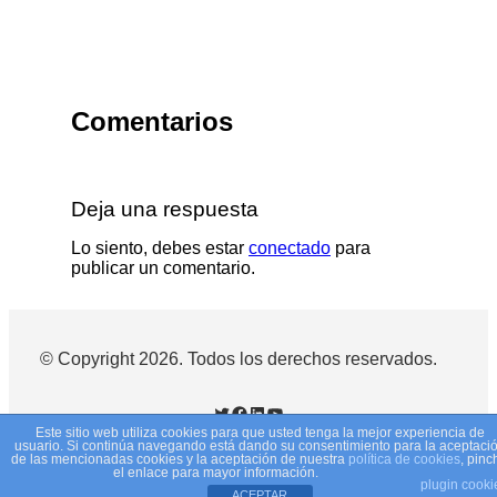
Comentarios
Deja una respuesta
Lo siento, debes estar
conectado
para
publicar un comentario.
© Copyright 2026. Todos los derechos reservados.
Twitter
Facebook
LinkedIn
YouTube
Este sitio web utiliza cookies para que usted tenga la mejor experiencia de
usuario. Si continúa navegando está dando su consentimiento para la aceptaci
de las mencionadas cookies y la aceptación de nuestra
política de cookies
, pinc
Política de privacidad
•
Términos y condiciones
el enlace para mayor información.
plugin cooki
ACEPTAR