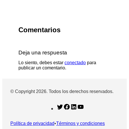
Comentarios
Deja una respuesta
Lo siento, debes estar
conectado
para
publicar un comentario.
© Copyright 2026. Todos los derechos reservados.
T
F
L
Y
w
a
i
o
i
c
n
u
Política de privacidad
•
Términos y condiciones
t
e
k
T