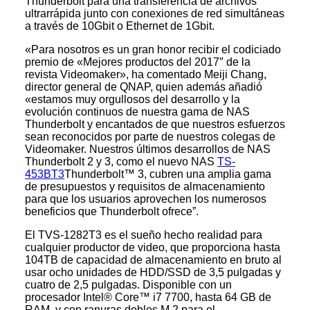
Thunderbolt para una transferencia de archivos
ultrarrápida junto con conexiones de red simultáneas
a través de 10Gbit o Ethernet de 1Gbit.
«Para nosotros es un gran honor recibir el codiciado
premio de «Mejores productos del 2017″ de la
revista Videomaker», ha comentado Meiji Chang,
director general de QNAP, quien además añadió
«estamos muy orgullosos del desarrollo y la
evolución continuos de nuestra gama de NAS
Thunderbolt y encantados de que nuestros esfuerzos
sean reconocidos por parte de nuestros colegas de
Videomaker. Nuestros últimos desarrollos de NAS
Thunderbolt 2 y 3, como el nuevo NAS
TS-
453BT3
Thunderbolt™ 3, cubren una amplia gama
de presupuestos y requisitos de almacenamiento
para que los usuarios aprovechen los numerosos
beneficios que Thunderbolt ofrece”.
El TVS-1282T3 es el sueño hecho realidad para
cualquier productor de video, que proporciona hasta
104TB de capacidad de almacenamiento en bruto al
usar ocho unidades de HDD/SSD de 3,5 pulgadas y
cuatro de 2,5 pulgadas. Disponible con un
procesador Intel® Core™ i7 7700, hasta 64 GB de
RAM, y con ranuras dobles M.2 para el