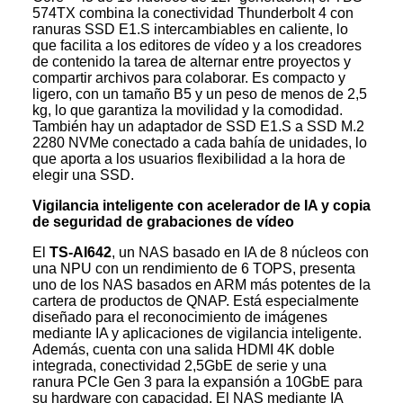
574TX combina la conectividad Thunderbolt 4 con
ranuras SSD E1.S intercambiables en caliente, lo
que facilita a los editores de vídeo y a los creadores
de contenido la tarea de alternar entre proyectos y
compartir archivos para colaborar. Es compacto y
ligero, con un tamaño B5 y un peso de menos de 2,5
kg, lo que garantiza la movilidad y la comodidad.
También hay un adaptador de SSD E1.S a SSD M.2
2280 NVMe conectado a cada bahía de unidades, lo
que aporta a los usuarios flexibilidad a la hora de
elegir una SSD.
Vigilancia inteligente con acelerador de IA y copia
de seguridad de grabaciones de vídeo
El
TS-AI642
, un NAS basado en IA de 8 núcleos con
una NPU con un rendimiento de 6 TOPS, presenta
uno de los NAS basados en ARM más potentes de la
cartera de productos de QNAP. Está especialmente
diseñado para el reconocimiento de imágenes
mediante IA y aplicaciones de vigilancia inteligente.
Además, cuenta con una salida HDMI 4K doble
integrada, conectividad 2,5GbE de serie y una
ranura PCIe Gen 3 para la expansión a 10GbE para
su hardware con capacidad. El NAS mediante IA