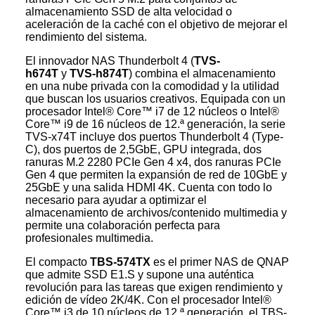
almacenamiento SSD de alta velocidad o
aceleración de la caché con el objetivo de mejorar el
rendimiento del sistema.
El innovador NAS Thunderbolt 4 (
TVS-
h674T
y
TVS-h874T
) combina el almacenamiento
en una nube privada con la comodidad y la utilidad
que buscan los usuarios creativos. Equipada con un
procesador Intel® Core™ i7 de 12 núcleos o Intel®
Core™ i9 de 16 núcleos de 12.ª generación, la serie
TVS-x74T incluye dos puertos Thunderbolt 4 (Type-
C), dos puertos de 2,5GbE, GPU integrada, dos
ranuras M.2 2280 PCIe Gen 4 x4, dos ranuras PCIe
Gen 4 que permiten la expansión de red de 10GbE y
25GbE y una salida HDMI 4K. Cuenta con todo lo
necesario para ayudar a optimizar el
almacenamiento de archivos/contenido multimedia y
permite una colaboración perfecta para
profesionales multimedia.
El compacto
TBS-574TX
es el primer NAS de QNAP
que admite SSD E1.S y supone una auténtica
revolución para las tareas que exigen rendimiento y
edición de vídeo 2K/4K. Con el procesador Intel®
Core™ i3 de 10 núcleos de 12.ª generación, el TBS-