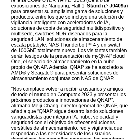
la feria COMPUTEX TAIPEI 2023 (Centro de
exposiciones de Nangang, Hall 1,
Stand n.º J0409a
)
para presentar su amplísima gama de soluciones y
productos, entre los que se incluye una solución de
vigilancia inteligente con aceleradores de IA,
soluciones de copia de seguridad multidispositivo y
multisede, switches NDR diseñados para la
seguridad LAN, soluciones de almacenamiento de
escala petabyte, NAS Thunderbolt™ 4 y un switch
de 100GbE totalmente nuevo. Los visitantes también
serán testigos de la presentación de myQNAPcloud
One, el servicio de almacenamiento en la nube
propio de QNAP. Además, QNAP se ha asociado a
AMD® y Seagate® para presentar soluciones de
almacenamiento conjuntas con NAS de QNAP.
“Nos complace volver a recibir a usuarios y amigos
de todo el mundo en Computex 2023 y presentar los
próximos productos e innovaciones de QNAP”,
afirmaba Meiji Chang, director general de QNAP, que
añadía que “QNAP sigue desarrollando soluciones
vanguardistas que integran IA, nube, velocidad y
seguridad con el objetivo de ofrecer soluciones
versátiles de almacenamiento, red y vigilancia que
respondan a las necesidades de los usuarios