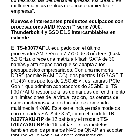
domésticos, las pequeñas empresas, los creadores
multimedia y los centros de almacenamiento de
empresas”.
Nuevos e interesantes productos equipados con
procesadores AMD Ryzen™ serie 7000,
Thunderbolt 4 y SSD E1.S intercambiables en
caliente
El
TS-h3077AFU
, equipado con el último
procesador AMD Ryzen 7 7700 de 8 núcleos (hasta
5,3 GHz), ofrece una matriz all-flash SATA de 30
bahías y alta capacidad que se adapta a los
presupuestos empresariales. Con una memoria
DDR5 (admite RAM ECC), dos puertos 10GBASE-T
(RJ45), dos puertos de 2,5GbE y tres ranuras PCIe
Gen 4 que admiten adaptadores de 25GbE, el TS-
h3077AFU responde a las demandas de rendimiento
sin limitaciones de la virtualización, los centros de
datos modernos y la producción de contenido
multimedia 4K/8K. Esta serie incluye más modelos
con unidades SATA de 3,5″, como el modelo
TS-
h1277AXU-RP
de 12 bahías y el modelo
TS-
h1677AXU-RP
de 16 bahías. Estos modelos
también son los primeros NAS de QNAP en adoptar
ranuras PCIe Gen 5 M.2 para conjuntos de