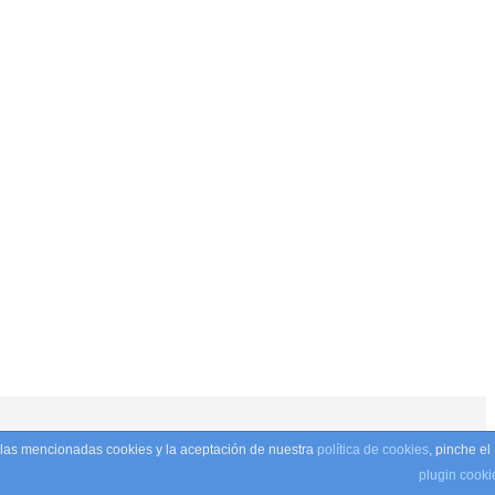
e las mencionadas cookies y la aceptación de nuestra
política de cookies
, pinche el
olítica de privacidad
•
Términos y condiciones
plugin cooki