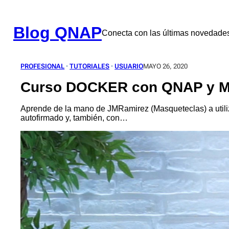
Saltar
al
contenido
Blog QNAP
Conecta con las últimas novedad
PROFESIONAL
 · 
TUTORIALES
 · 
USUARIO
MAYO 26, 2020
Curso DOCKER con QNAP y Ma
Aprende de la mano de JMRamirez (Masqueteclas) a utiliz
autofirmado y, también, con…