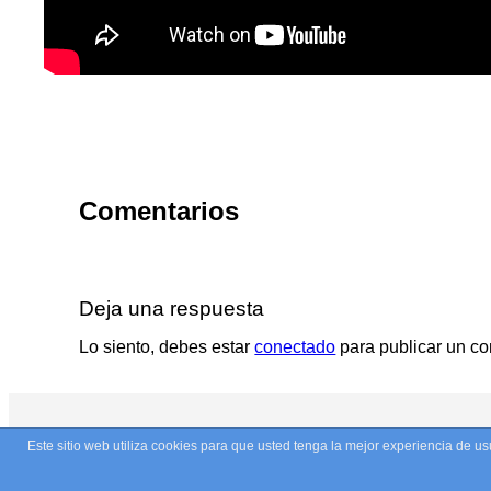
Comentarios
Deja una respuesta
Lo siento, debes estar
conectado
para publicar un co
Este sitio web utiliza cookies para que usted tenga la mejor experiencia de 
© Copyright 2026. Todos los derechos reservados.