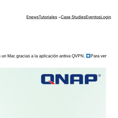
Enews
Tutoriales
Case Studies
Eventos
Login
 un Mac gracias a la aplicación antiva QVPN.
Para ver