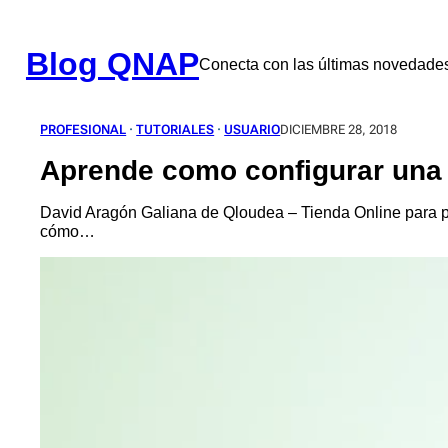
Saltar
al
contenido
Blog QNAP
Conecta con las últimas novedad
PROFESIONAL
 · 
TUTORIALES
 · 
USUARIO
DICIEMBRE 28, 2018
Aprende como configurar un
David Aragón Galiana de Qloudea – Tienda Online para p
cómo…