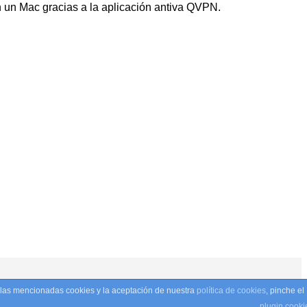
un Mac gracias a la aplicación antiva QVPN.
e las mencionadas cookies y la aceptación de nuestra
política de cookies
, pinche el
olítica de privacidad
•
Términos y condiciones
plugin cooki