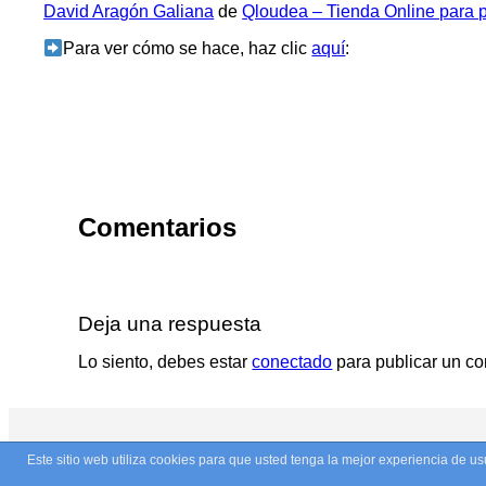
David Aragón Galiana
de
Qloudea – Tienda Online para p
Para ver cómo se hace, haz clic
aquí
:
Comentarios
Deja una respuesta
Lo siento, debes estar
conectado
para publicar un co
Este sitio web utiliza cookies para que usted tenga la mejor experiencia de 
© Copyright 2026. Todos los derechos reservados.