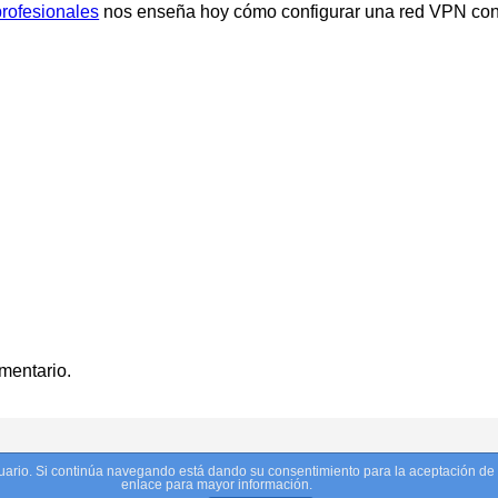
rofesionales
nos enseña hoy cómo configurar una red VPN con 
mentario.
Twitter
Facebook
LinkedIn
YouTube
usuario. Si continúa navegando está dando su consentimiento para la aceptación d
P
enlace para mayor información.