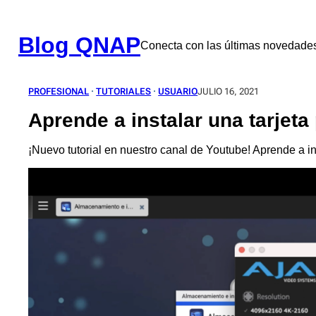
Saltar
al
contenido
Blog QNAP
Conecta con las últimas novedad
PROFESIONAL
 · 
TUTORIALES
 · 
USUARIO
JULIO 16, 2021
Aprende a instalar una tarjet
¡Nuevo tutorial en nuestro canal de Youtube! Aprende a