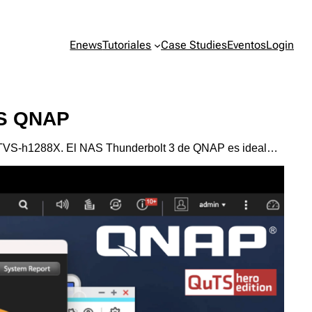
Enews
Tutoriales
Case Studies
Eventos
Login
NAS QNAP
NAS TVS-h1288X. El NAS Thunderbolt 3 de QNAP es ideal…