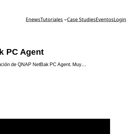
Enews
Tutoriales
Case Studies
Eventos
Login
k PC Agent
solución de QNAP NetBak PC Agent. Muy…