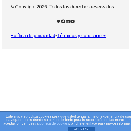
© Copyright 2026. Todos los derechos reservados.
Twitter
Facebook
LinkedIn
YouTube
Política de privacidad
•
Términos y condiciones
Este sitio web utiliza cookies para que usted tenga la mejor experiencia de usu
navegando está dando su consentimiento para la aceptación de las mencionad
aceptación de nuestra
política de cookies
, pinche el enlace para mayor informac
ACEPTAR